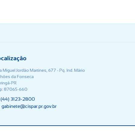
ocalização
 Miguel Jordão Martines, 677 - Pq. Ind. Mário
lhões da Fonseca
ringá-PR
p: 87065-660
(44) 3123-2800
gabinete@cispar.pr.gov.br