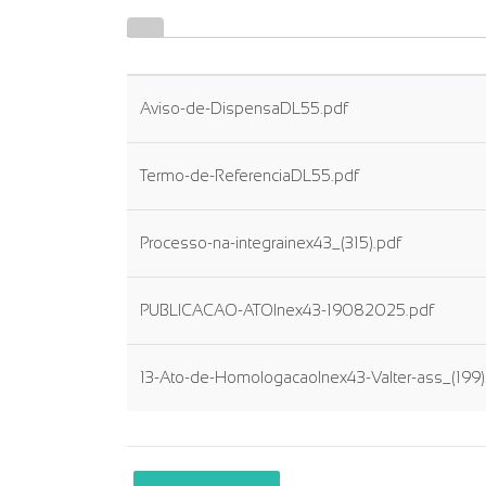
Aviso-de-DispensaDL55.pdf
Termo-de-ReferenciaDL55.pdf
Processo-na-integrainex43_(315).pdf
PUBLICACAO-ATOInex43-19082025.pdf
13-Ato-de-HomologacaoInex43-Valter-ass_(199)